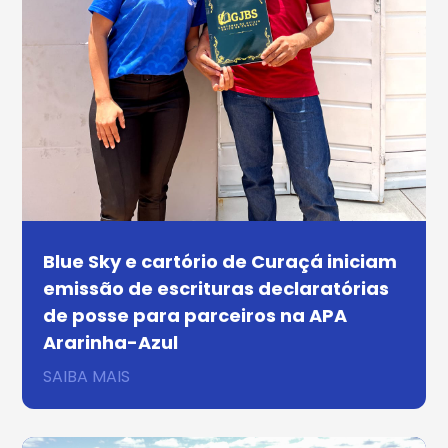
Blue Sky e cartório de Curaçá iniciam
emissão de escrituras declaratórias
de posse para parceiros na APA
Ararinha-Azul
SAIBA MAIS