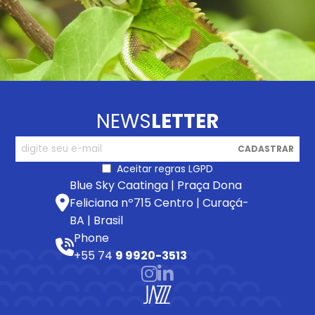
NEWS
LETTER
CADASTRAR
Aceitar regras LGPD
Blue Sky Caatinga | Praça Dona
Feliciana nº715 Centro | Curaçá-
BA | Brasil
Phone
+55 74
9 9920-3513