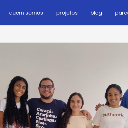
quem somos
projetos
blog
parc