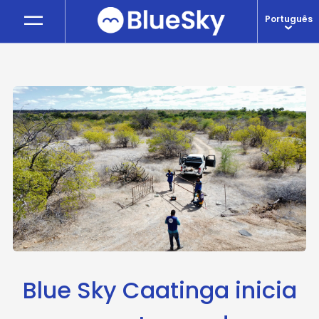
—
—
Português
Blue Sky Caatinga inicia