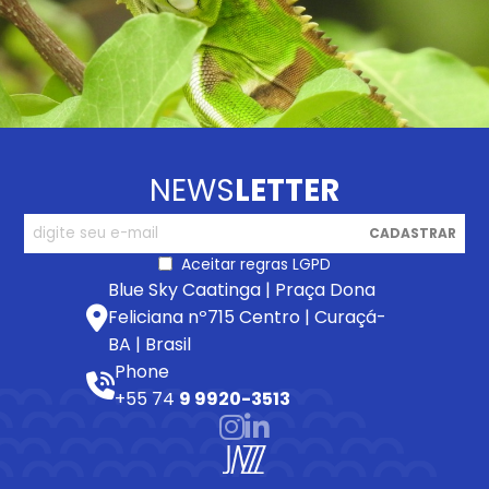
NEWS
LETTER
CADASTRAR
Aceitar regras LGPD
Blue Sky Caatinga | Praça Dona
Feliciana nº715 Centro | Curaçá-
BA | Brasil
Phone
+55 74
9 9920-3513