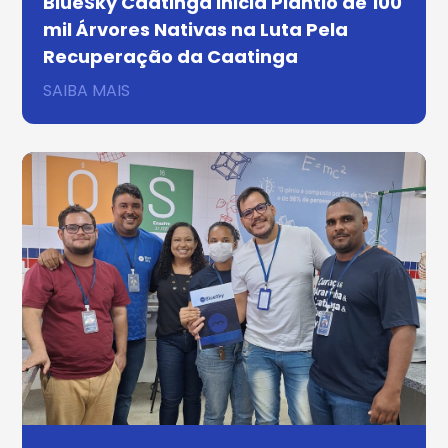
BlueSky Caatinga Inicia Plantio de 100
mil Árvores Nativas na Luta Pela
Recuperação da Caatinga
SAIBA MAIS